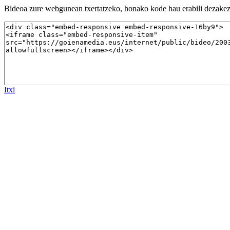
Bideoa zure webgunean txertatzeko, honako kode hau erabili dezakez
Itxi