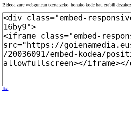
Bideoa zure webgunean txertatzeko, honako kode hau erabili dezakez
Itxi