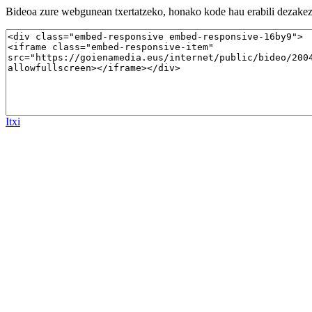
Bideoa zure webgunean txertatzeko, honako kode hau erabili dezakez
Itxi