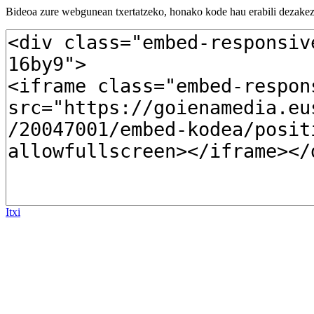
Bideoa zure webgunean txertatzeko, honako kode hau erabili dezakez
Itxi