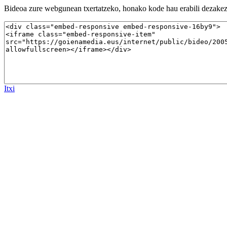
Bideoa zure webgunean txertatzeko, honako kode hau erabili dezakez
Itxi