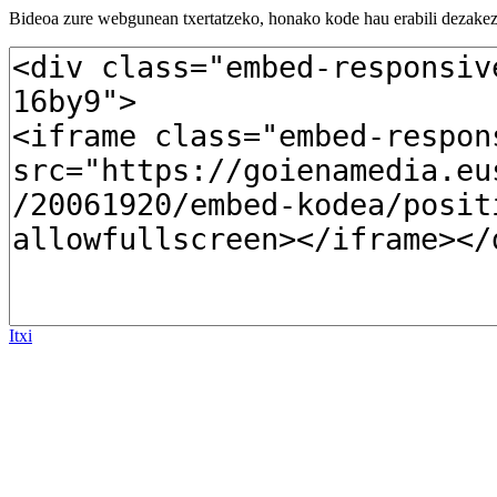
Bideoa zure webgunean txertatzeko, honako kode hau erabili dezakez
Itxi