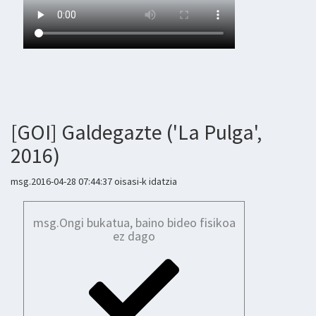
[GOI] Galdegazte ('La Pulga',
2016)
msg.2016-04-28 07:44:37 oisasi-k idatzia
msg.Ongi bukatua, baino bideo fisikoa
ez dago