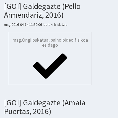
[GOI] Galdegazte (Pello
Armendariz, 2016)
msg.2016-04-14 11:30:06 ibeloki-k idatzia
msg.Ongi bukatua, baino bideo fisikoa
ez dago
[GOI] Galdegazte (Amaia
Puertas, 2016)