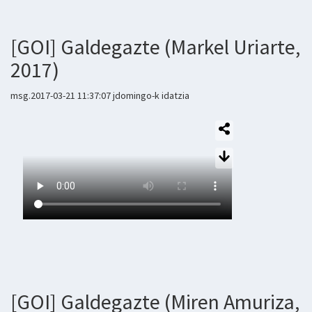
[GOI] Galdegazte (Markel Uriarte,
2017)
msg.2017-03-21 11:37:07 jdomingo-k idatzia
[GOI] Galdegazte (Miren Amuriza,