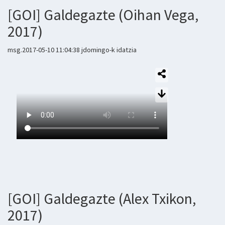
[GOI] Galdegazte (Oihan Vega,
2017)
msg.2017-05-10 11:04:38 jdomingo-k idatzia
[GOI] Galdegazte (Alex Txikon,
2017)