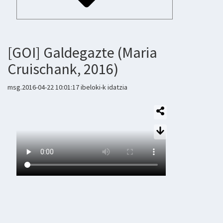
[GOI] Galdegazte (Maria
Cruischank, 2016)
msg.2016-04-22 10:01:17 ibeloki-k idatzia