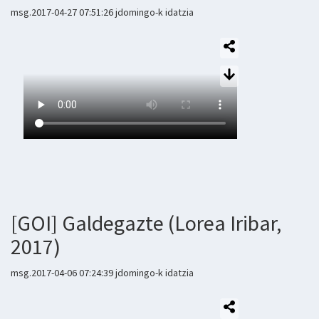
msg.2017-04-27 07:51:26 jdomingo-k idatzia
[GOI] Galdegazte (Lorea Iribar,
2017)
msg.2017-04-06 07:24:39 jdomingo-k idatzia