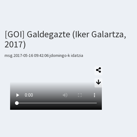
[GOI] Galdegazte (Iker Galartza,
2017)
msg.2017-05-16 09:42:06 jdomingo-k idatzia