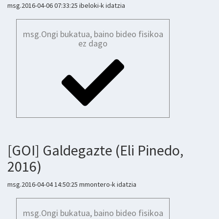
msg.2016-04-06 07:33:25 ibeloki-k idatzia
msg.Ongi bukatua, baino bideo fisikoa
ez dago
[GOI] Galdegazte (Eli Pinedo,
2016)
msg.2016-04-04 14:50:25 mmontero-k idatzia
msg.Ongi bukatua, baino bideo fisikoa