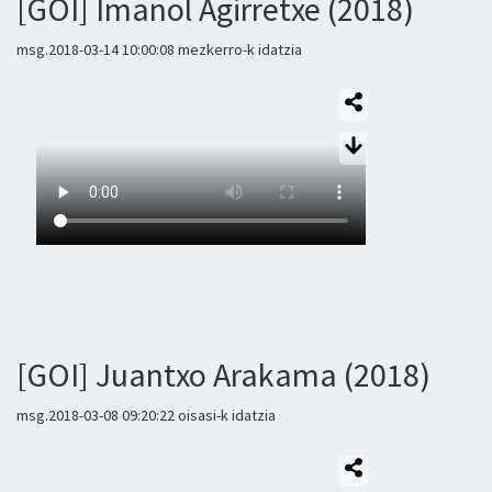
[GOI] Imanol Agirretxe (2018)
msg.2018-03-14 10:00:08 mezkerro-k idatzia
[GOI] Juantxo Arakama (2018)
msg.2018-03-08 09:20:22 oisasi-k idatzia