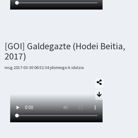
[GOI] Galdegazte (Hodei Beitia,
2017)
msg.2017-03-30 06:52:34 jdomingo-k idatzia