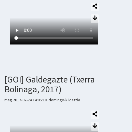
[GOI] Galdegazte (Txerra
Bolinaga, 2017)
msg.2017-02-24 14:05:10 jdomingo-k idatzia