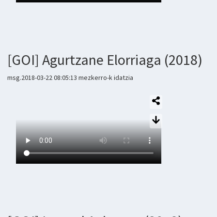
[GOI] Agurtzane Elorriaga (2018)
msg.2018-03-22 08:05:13 mezkerro-k idatzia