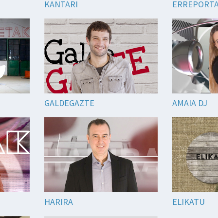
KANTARI
ERREPORT
GALDEGAZTE
AMAIA DJ
HARIRA
ELIKATU