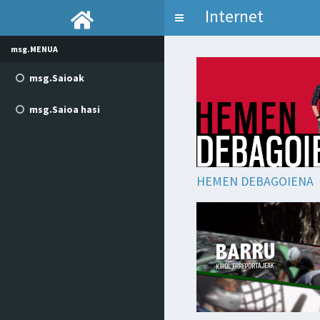
Internet
Toggle
navigation
msg.MENUA
msg.Saioak
msg.Saioa hasi
HEMEN DEBAGOIENA