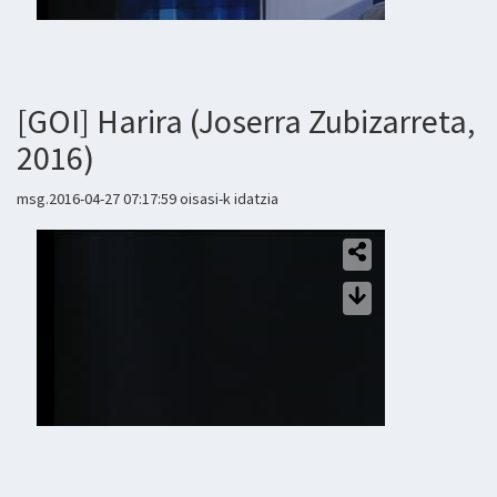
[GOI] Harira (Joserra Zubizarreta,
2016)
msg.2016-04-27 07:17:59 oisasi-k idatzia