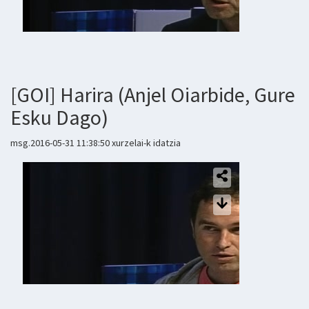
[GOI] Harira (Anjel Oiarbide, Gure
Esku Dago)
msg.2016-05-31 11:38:50 xurzelai-k idatzia