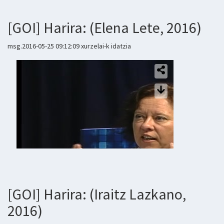
[GOI] Harira: (Elena Lete, 2016)
msg.2016-05-25 09:12:09 xurzelai-k idatzia
[GOI] Harira: (Iraitz Lazkano,
2016)