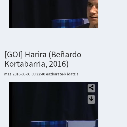
[GOI] Harira (Beñardo
Kortabarria, 2016)
msg.2016-05-05 09:32:40 eazkarate-k idatzia