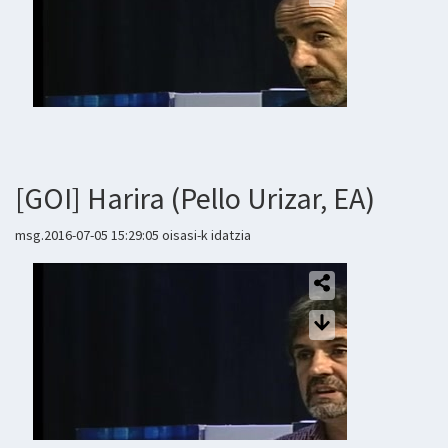
[GOI] Harira (Pello Urizar, EA)
msg.2016-07-05 15:29:05 oisasi-k idatzia