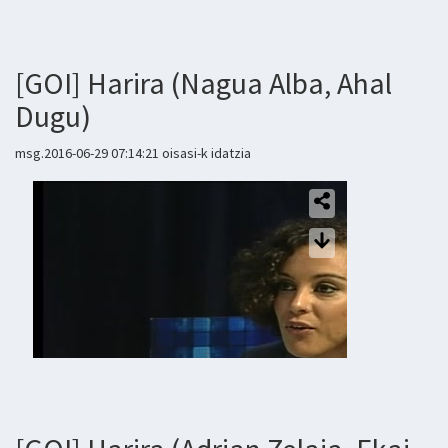
[GOI] Harira (Nagua Alba, Ahal
Dugu)
msg.2016-06-29 07:14:21 oisasi-k idatzia