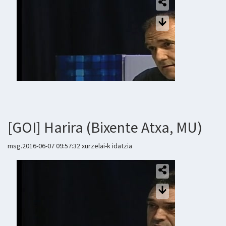
[GOI] Harira (Bixente Atxa, MU)
msg.2016-06-07 09:57:32 xurzelai-k idatzia