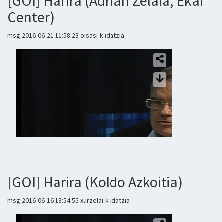
[GOI] Harira (Adrian Zelaia, Ekai
Center)
msg.2016-06-21 11:58:23 oisasi-k idatzia
[GOI] Harira (Koldo Azkoitia)
msg.2016-06-16 13:54:55 xurzelai-k idatzia