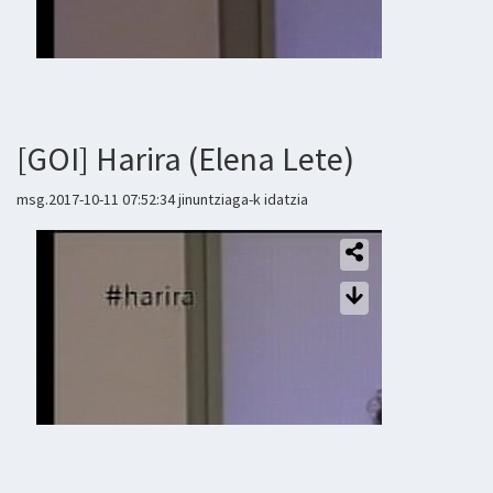
[GOI] Harira (Elena Lete)
msg.2017-10-11 07:52:34 jinuntziaga-k idatzia