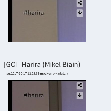
[GOI] Harira (Mikel Biain)
msg.2017-10-17 12:23:39 mezkerro-k idatzia