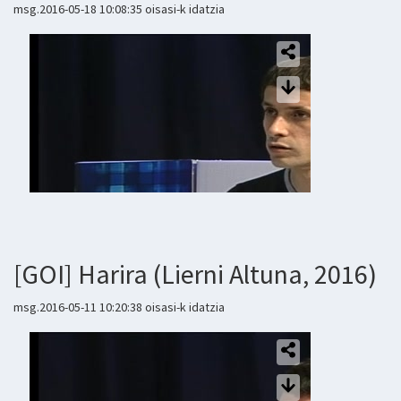
msg.2016-05-18 10:08:35 oisasi-k idatzia
[GOI] Harira (Lierni Altuna, 2016)
msg.2016-05-11 10:20:38 oisasi-k idatzia