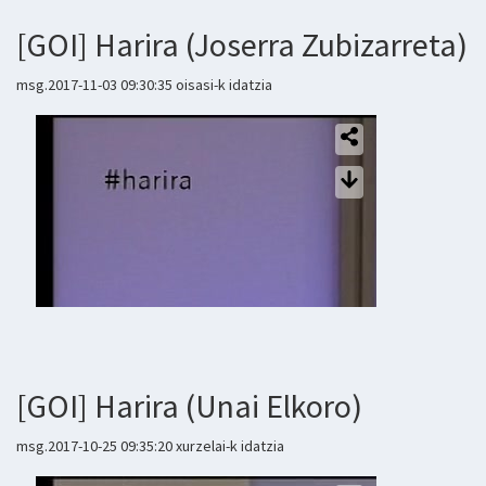
[GOI] Harira (Joserra Zubizarreta)
msg.2017-11-03 09:30:35 oisasi-k idatzia
[GOI] Harira (Unai Elkoro)
msg.2017-10-25 09:35:20 xurzelai-k idatzia