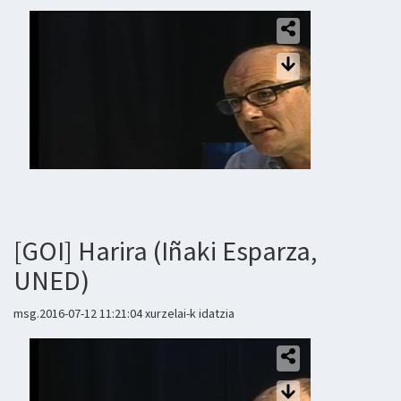
[GOI] Harira (Iñaki Esparza,
UNED)
msg.2016-07-12 11:21:04 xurzelai-k idatzia