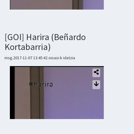
[GOI] Harira (Beñardo
Kortabarria)
msg.2017-11-07 13:45:42 oisasi-k idatzia