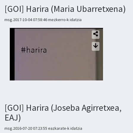
[GOI] Harira (Maria Ubarretxena)
msg.2017-10-04 07:58:46 mezkerro-k idatzia
[GOI] Harira (Joseba Agirretxea,
EAJ)
msg.2016-07-20 07:23:55 eazkarate-k idatzia