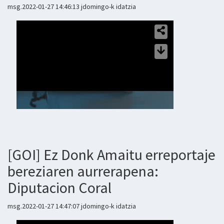
msg.2022-01-27 14:46:13 jdomingo-k idatzia
[GOI] Ez Donk Amaitu erreportaje
bereziaren aurrerapena:
Diputacion Coral
msg.2022-01-27 14:47:07 jdomingo-k idatzia