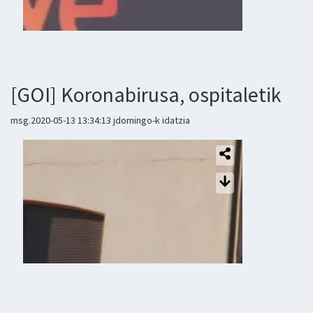
[GOI] Koronabirusa, ospitaletik
msg.2020-05-13 13:34:13 jdomingo-k idatzia