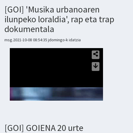
[GOI] 'Musika urbanoaren
ilunpeko loraldia', rap eta trap
dokumentala
msg.2021-10-08 08:54:35 jdomingo-k idatzia
[GOI] GOIENA 20 urte