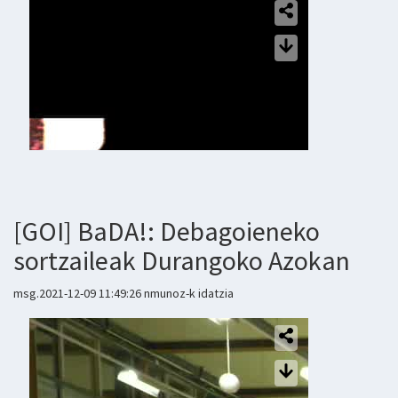
[GOI] BaDA!: Debagoieneko
sortzaileak Durangoko Azokan
msg.2021-12-09 11:49:26 nmunoz-k idatzia