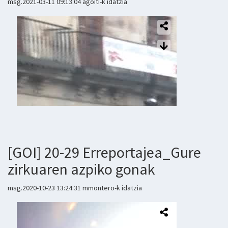
msg.2021-03-11 09:13:04 agoiti-k idatzia
[GOI] 20-29 Erreportajea_Gure
zirkuaren azpiko gonak
msg.2020-10-23 13:24:31 mmontero-k idatzia