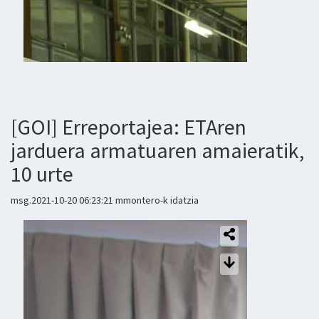
[GOI] Erreportajea: ETAren
jarduera armatuaren amaieratik,
10 urte
msg.2021-10-20 06:23:21 mmontero-k idatzia