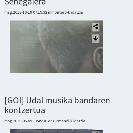
Senegalera
msg.2019-10-18 07:19:32 mmontero-k idatzia
[GOI] Udal musika bandaren
kontzertua
msg.2019-06-09 13:45:30 eazurmendi-k idatzia