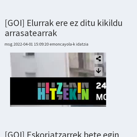
[GOI] Elurrak ere ez ditu kikildu
arrasatearrak
msg.2022-04-01 15:09:20 emoncayola-k idatzia
[GOI] Eskoriatzarrek bete egin