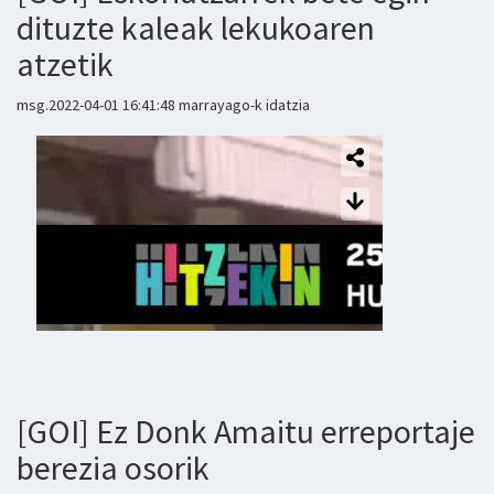
dituzte kaleak lekukoaren
atzetik
msg.2022-04-01 16:41:48 marrayago-k idatzia
[GOI] Ez Donk Amaitu erreportaje
berezia osorik