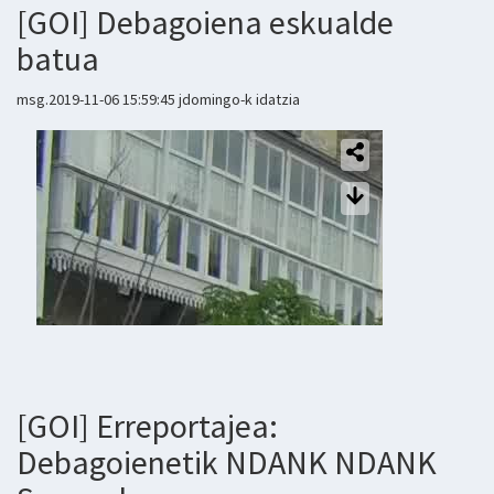
[GOI] Debagoiena eskualde
batua
msg.2019-11-06 15:59:45 jdomingo-k idatzia
[GOI] Erreportajea:
Debagoienetik NDANK NDANK