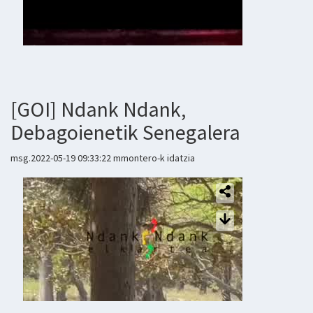
[GOI] Ndank Ndank,
Debagoienetik Senegalera
msg.2022-05-19 09:33:22 mmontero-k idatzia