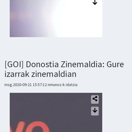
[GOI] Donostia Zinemaldia: Gure
izarrak zinemaldian
msg.2020-09-21 15:57:12 nmunoz-k idatzia