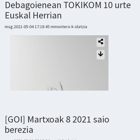
Debagoienean TOKIKOM 10 urte
Euskal Herrian
msg.2021-05-04 17:18:45 mmontero-k idatzia
[GOI] Martxoak 8 2021 saio
berezia