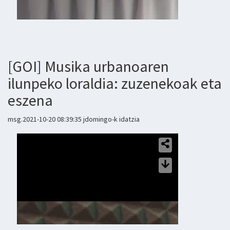
[GOI] Musika urbanoaren
ilunpeko loraldia: zuzenekoak eta
eszena
msg.2021-10-20 08:39:35 jdomingo-k idatzia