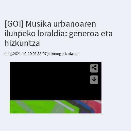
[GOI] Musika urbanoaren
ilunpeko loraldia: generoa eta
hizkuntza
msg.2021-10-20 08:55:07 jdomingo-k idatzia