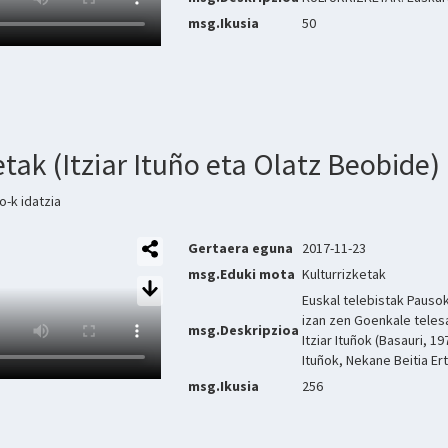
msg.Ikusia
50
etak (Itziar Ituño eta Olatz Beobide)
-k idatzia
Gertaera eguna
2017-11-23
msg.Eduki mota
Kulturrizketak
Euskal telebistak Pausok
izan zen Goenkale telesa
msg.Deskripzioa
Itziar Ituñok (Basauri, 
Ituñok, Nekane Beitia Er
msg.Ikusia
256