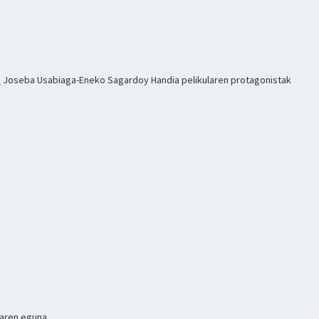
 Joseba Usabiaga-Eneko Sagardoy Handia pelikularen protagonistak
aren eguna