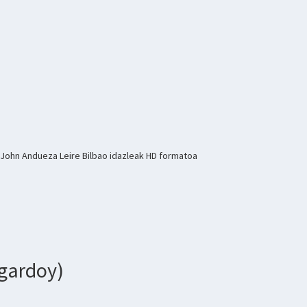
John Andueza Leire Bilbao idazleak HD formatoa
agardoy)