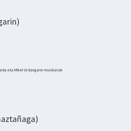
garin)
beda eta Mikel Urdangarin musikariak
 Gaztañaga)