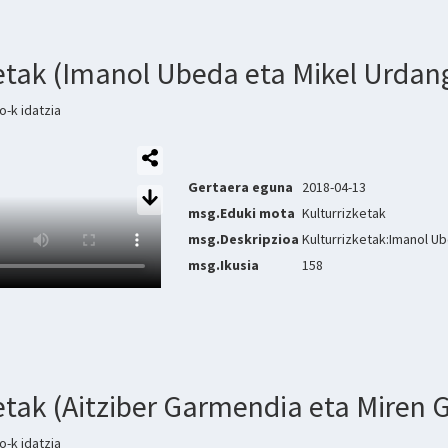
ketak (Imanol Ubeda eta Mikel Urdan
-k idatzia
Gertaera eguna
2018-04-13
msg.Eduki mota
Kulturrizketak
msg.Deskripzioa
Kulturrizketak:Imanol U
msg.Ikusia
158
ketak (Aitziber Garmendia eta Miren
-k idatzia