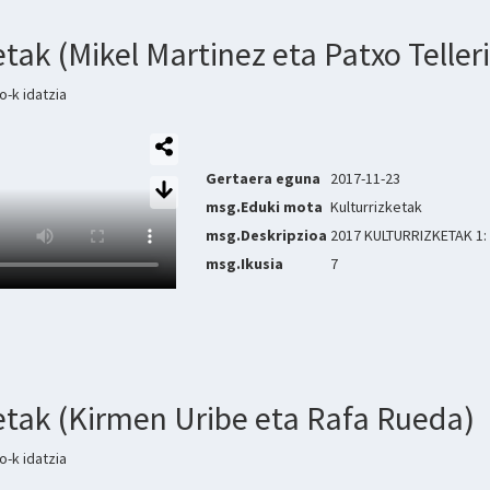
etak (Mikel Martinez eta Patxo Teller
-k idatzia
Gertaera eguna
2017-11-23
msg.Eduki mota
Kulturrizketak
msg.Deskripzioa
2017 KULTURRIZKETAK 1: M
msg.Ikusia
7
ketak (Kirmen Uribe eta Rafa Rueda)
-k idatzia