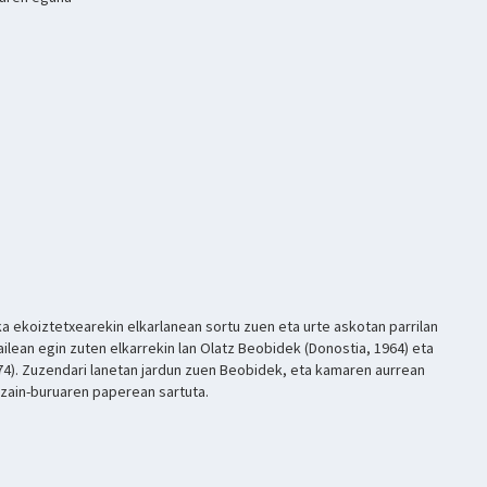
a ekoiztetxearekin elkarlanean sortu zuen eta urte askotan parrilan
ilean egin zuten elkarrekin lan Olatz Beobidek (Donostia, 1964) eta
1974). Zuzendari lanetan jardun zuen Beobidek, eta kamaren aurrean
tzain-buruaren paperean sartuta.