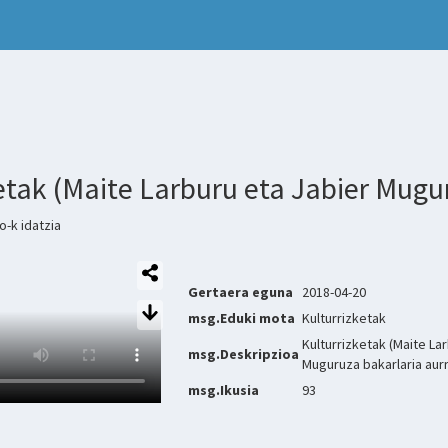
ketak (Maite Larburu eta Jabier Mugu
-k idatzia
Gertaera eguna
2018-04-20
msg.Eduki mota
Kulturrizketak
Kulturrizketak (Maite La
msg.Deskripzioa
Muguruza bakarlaria aurr
msg.Ikusia
93