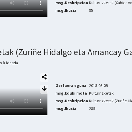
msg.Deskripzioa
Kulturrizketak (Xabier A
msg.Ikusia
95
ketak (Zuriñe Hidalgo eta Amancay 
-k idatzia
Gertaera eguna
2018-03-09
msg.Eduki mota
Kulturrizketak
msg.Deskripzioa
Kulturrizketak (Zuriñe 
msg.Ikusia
289