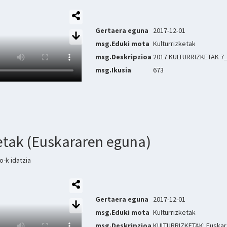
Gertaera eguna
2017-12-01
msg.Eduki mota
Kulturrizketak
msg.Deskripzioa
2017 KULTURRIZKETAK 7_
msg.Ikusia
673
ketak (Euskararen eguna)
-k idatzia
Gertaera eguna
2017-12-01
msg.Eduki mota
Kulturrizketak
msg.Deskripzioa
KULTURRIZKETAK: Euskar