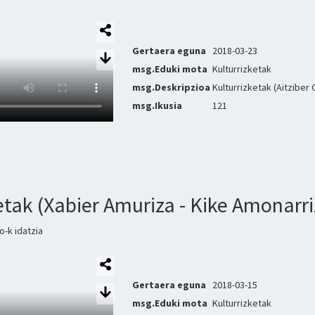
Gertaera eguna
2018-03-23
msg.Eduki mota
Kulturrizketak
msg.Deskripzioa
Kulturrizketak (Aitzibe
msg.Ikusia
121
etak (Xabier Amuriza - Kike Amonarri
-k idatzia
Gertaera eguna
2018-03-15
msg.Eduki mota
Kulturrizketak