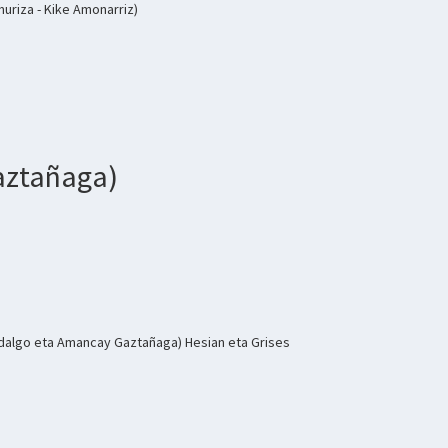
muriza - Kike Amonarriz)
Gaztañaga)
Hidalgo eta Amancay Gaztañaga) Hesian eta Grises