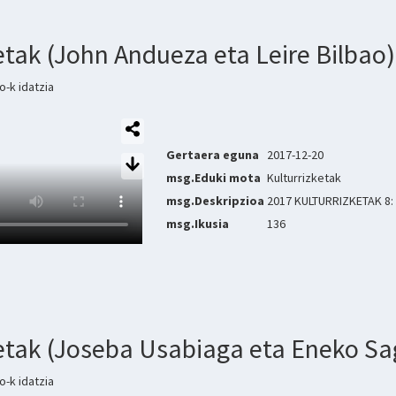
etak (John Andueza eta Leire Bilbao)
-k idatzia
Gertaera eguna
2017-12-20
msg.Eduki mota
Kulturrizketak
msg.Deskripzioa
2017 KULTURRIZKETAK 8: 
msg.Ikusia
136
ketak (Joseba Usabiaga eta Eneko S
-k idatzia